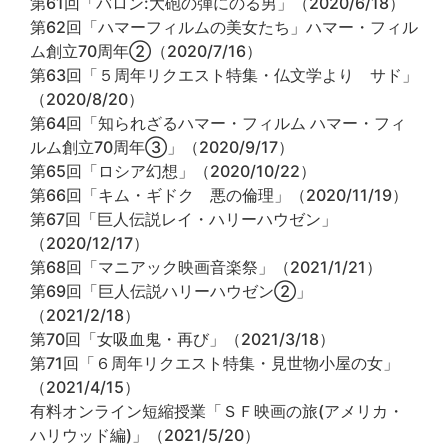
第61回「バロン:大砲の弾にのる男」（2020/6/18）
第62回「ハマーフィルムの美女たち」ハマー・フィル
ム創立70周年②（2020/7/16）
第63回「５周年リクエスト特集・仏文学より サド」
（2020/8/20）
第64回「知られざるハマー・フィルム ハマー・フィ
ルム創立70周年③」（2020/9/17）
第65回「ロシア幻想」（2020/10/22）
第66回「キム・ギドク 悪の倫理」（2020/11/19）
第67回「巨人伝説レイ・ハリーハウゼン」
（2020/12/17）
第68回「マニアック映画音楽祭」（2021/1/21）
第69回「巨人伝説ハリーハウゼン②」
（2021/2/18）
第70回「女吸血鬼・再び」（2021/3/18）
第71回「６周年リクエスト特集・見世物小屋の女」
（2021/4/15）
有料オンライン短縮授業「ＳＦ映画の旅(アメリカ・
ハリウッド編)」（2021/5/20）