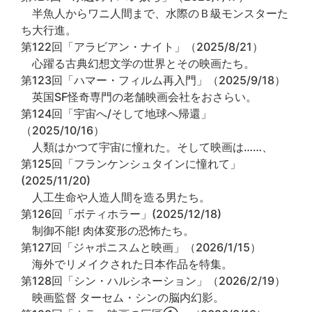
半魚人からワニ人間まで、水際のＢ級モンスターた
ち大行進。
第122回「アラビアン・ナイト」（2025/8/21）
心躍る古典幻想文学の世界とその映画たち。
第123回「ハマー・フィルム再入門」（2025/9/18）
英国SF怪奇専門の老舗映画会社をおさらい。
第124回「宇宙へ/そして地球へ帰還」
（2025/10/16）
人類はかつて宇宙に憧れた。そして映画は……、
第125回「フランケンシュタインに憧れて」
(2025/11/20)
人工生命や人造人間を造る男たち。
第126回「ボティホラー」(2025/12/18)
制御不能! 肉体変形の恐怖たち。
第127回「ジャポニスムと映画」（2026/1/15）
海外でリメイクされた日本作品を特集。
第128回「シン・ハルシネーション」（2026/2/19）
映画監督 ターセム・シンの脳内幻影。