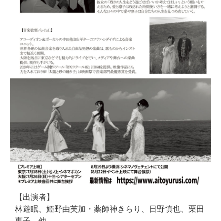
【出演者】
林遊眠、姫野由芙加・薬師神きらり、日野慎也、栗田
惠子 他