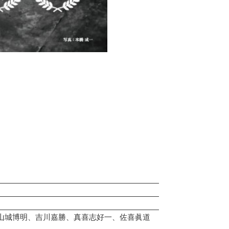
山城博明、吉川嘉勝、真喜志好一、佐喜眞道