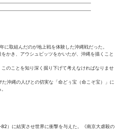
晩年に取組んだのが地上戦を体験した沖縄戦だった。

殺をかき、アウシュビッツをかいたが、沖縄を描くこと
、このことを知り深く掘り下げて考えなければなりませ
びた沖縄の人びとの切実な「命どぅ宝（命こそ宝）」に
る。
-82）に結実させ世界に衝撃を与えた。《南京大虐殺の