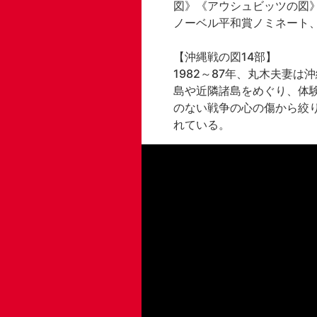
図》《アウシュビッツの図
ノーベル平和賞ノミネート、
【沖縄戦の図14部】

1982～87年、丸木夫妻
島や近隣諸島をめぐり、体験
のない戦争の心の傷から絞
れている。