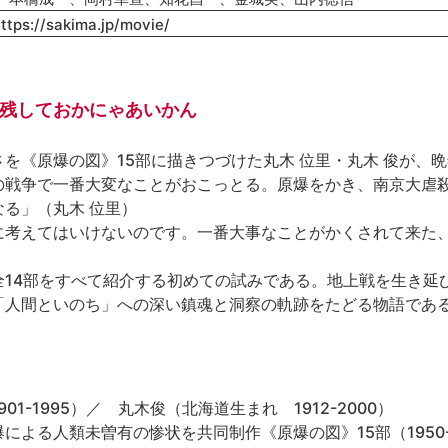
ttps://sakima.jp/movie/
 残しておかにゃあいかん
を《原爆の図》15部に描きつづけた丸木 位里・丸木 俊が、
の戦争で一番大変なことがおこっとる。原爆をかき、南京大虐
る」（丸木 位里）

に考えてはいけないのです。一番大事なことがかくされて来た
全14部をすべて紹介する初めての試みである。地上戦を生き延
「人間といのち」への深い鎮魂と洞察の軌跡をたどる物語であ
1-1995）／　丸木俊（北海道生まれ　1912-2000）

による人類未曽有の惨状を共同制作《原爆の図》15部（1950