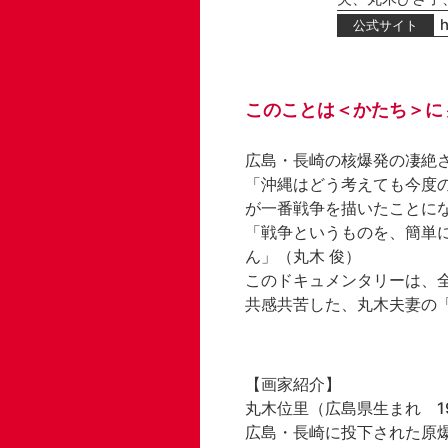
h
公式サイト
このことは＜かたち＞に
広島・長崎の核爆発の凄絶さ
「沖縄はどう考えても今度
が一番戦争を描いたことにな
「戦争というものを、簡単
ん」（丸木 俊）

このドキュメンタリーは、
共感共苦した、丸木夫妻の
【画家紹介】

丸木位里（広島県生まれ　190
広島・長崎に投下された原爆