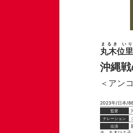
まるき いり
丸木位
沖縄
＜アン
2023年/日本/8
監督
ナレーション
出演
夫、丸木ひさ子