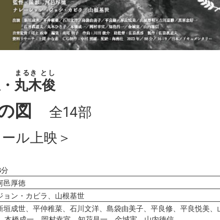
まるき とし
里
・
丸木俊
戦の図
全14部
コール上映＞
8分
河邑厚徳
ジョン・カビラ、山根基世
新垣成世、平仲稚菜、石川文洋、島袋由美子、平良修、平良悦美、
、本橋成一、岡村幸宣、知花昌一、金城実、山内徳信