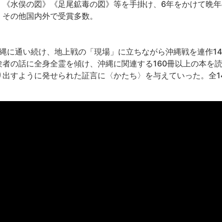
》《水俣の図》《足尾鉱毒の図》等を手掛け、6年をかけて晩年
その他国内外で受賞多数。

は沖縄に通い続け、地上戦の「現場」に立ちながら沖縄戦を連作
者の話に全身全霊を傾け、沖縄に関連する160冊以上の本を読
り出すように発せられた証言に〈かたち〉を与えていった。全1