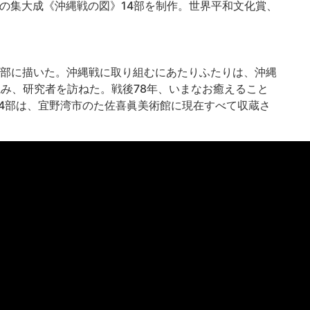
の集大成《沖縄戦の図》14部を制作。世界平和文化賞、
14部に描いた。沖縄戦に取り組むにあたりふたりは、沖縄
み、研究者を訪ねた。戦後78年、いまなお癒えること
4部は、宜野湾市のた佐喜眞美術館に現在すべて収蔵さ