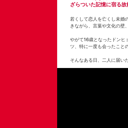
ざらついた記憶に宿る故
若くして恋人を亡くし未婚
きながら、言葉や文化の壁、
やがて16歳となったドンヒ
ツ、特に一度も会ったことの
そんなある日、二人に届い