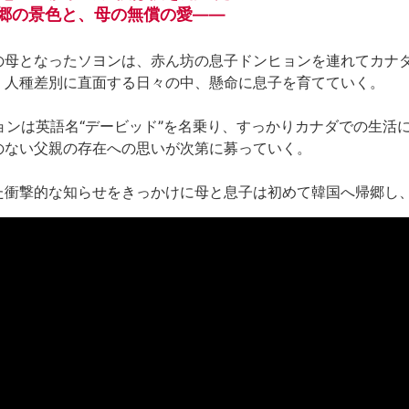
郷の景色と、母の無償の愛——
の母となったソヨンは、赤ん坊の息子ドンヒョンを連れてカナ
人種差別に直面する日々の中、懸命に息子を育てていく。

ョンは英語名“デービッド”を名乗り、すっかりカナダでの生活
ない父親の存在への思いが次第に募っていく。

た衝撃的な知らせをきっかけに母と息子は初めて韓国へ帰郷し