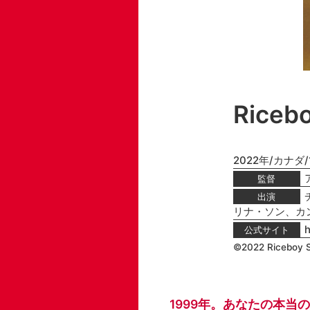
Rice
2022年/カナダ/1
監督
出演
リナ・ソン、カ
h
公式サイト
©2022 Riceboy S
1999年。あなたの本当