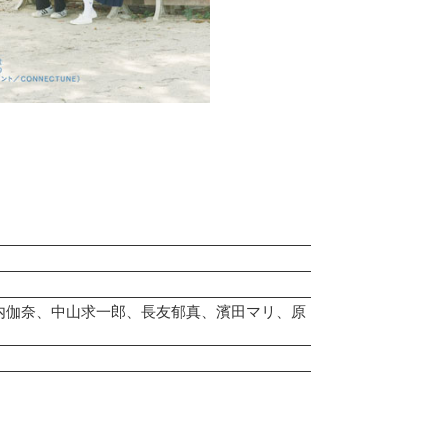
里内伽奈、中山求一郎、長友郁真、濱田マリ、原