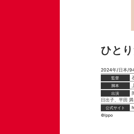
ひとり
2024年/日本/9
監督
脚本
出演
日出子、平田 満
h
公式サイト
©Ippo