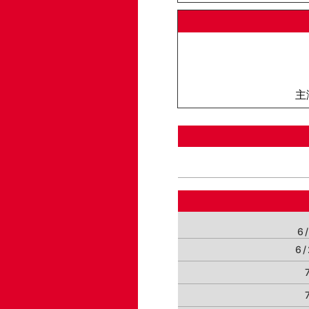
主
6
6