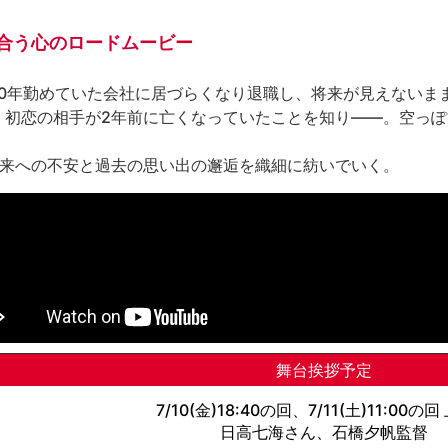
合う心のロードムービー
0年勤めていた会社に居づらくなり退職し、将来が見えないまま
、初恋の相手が2年前に亡くなっていたことを知り——。空っ
将来への不安と過去の思い出の邂逅を織細に紡いでいく。
舞台挨拶予定
7/10(金)18:40の回、7/11(土)11:00の
日高七海さん、石橋夕帆監督